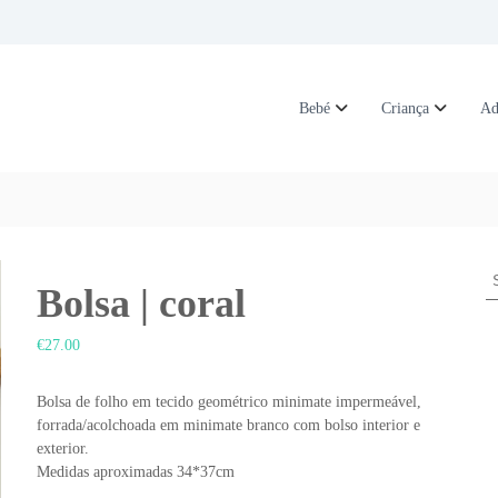
Bebé
Criança
Ad
S
Bolsa | coral
e
a
r
€
27.00
c
h
Bolsa de folho em tecido geométrico minimate impermeável,
f
forrada/acolchoada em minimate branco com bolso interior e
o
exterior.
r
Medidas aproximadas 34*37cm
: