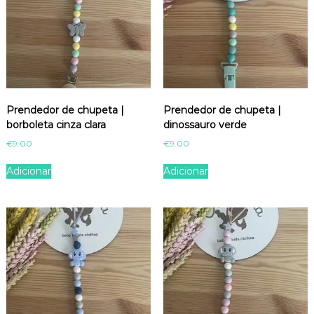
o
o
d
d
u
u
c
c
t
t
p
p
a
a
g
g
Prendedor de chupeta |
Prendedor de chupeta |
e
e
borboleta cinza clara
dinossauro verde
€
9.00
€
9.00
Adicionar
Adicionar