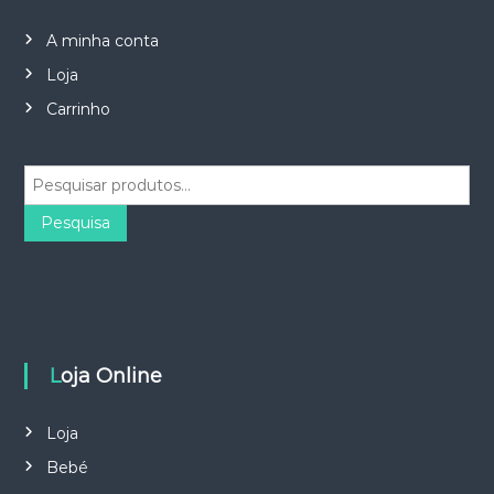
A minha conta
Loja
Carrinho
P
e
s
Pesquisa
q
u
i
s
a
r
Loja Online
p
o
r
Loja
:
Bebé