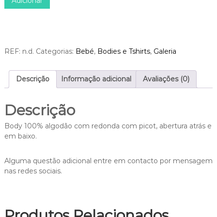
Adicionar
u
l
€
a
e
5
n
r
.
t
a
5
i
:
0
REF:
n.d.
Categorias:
Bebé
,
Bodies e Tshirts
,
Galeria
d
€
.
a
1
d
Descrição
Informação adicional
Avaliações (0)
2
e
.
d
0
Descrição
e
0
B
.
Body 100% algodão com redonda com picot, abertura atrás e
o
em baixo.
d
y
m
Alguma questão adicional entre em contacto por mensagem
a
nas redes sociais.
n
g
a
Produtos Relacionados
c