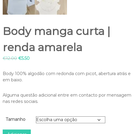
Body manga curta |
renda amarela
O
O
€
12.00
€
5.50
p
p
r
r
Body 100% algodão com redonda com picot, abertura atrás e
e
e
em baixo.
ç
ç
o
o
Alguma questão adicional entre em contacto por mensagem
o
a
nas redes sociais.
r
t
i
u
g
a
Tamanho
i
l
n
é
Q
a
: